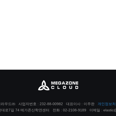
클라우드㈜
사업자번호 : 232-88-00982
대표이사 : 이주완
개인정보처
천대로7길 74 메가존산학연센터
전화 : 02-2108-9189
이메일 : elastic